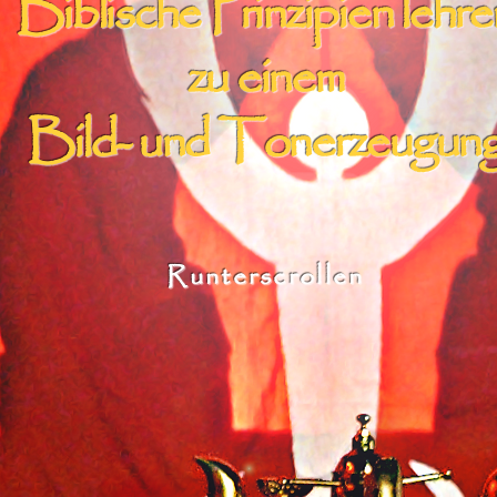
Biblische Prinzipien lehre
zu einem
Bild- und Tonerzeugun
Runterscrollen