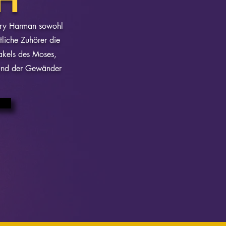
erry Harman sowohl
tliche Zuhörer die
akels des Moses,
 und der Gewänder