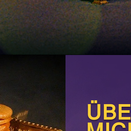
ÜB
MIC