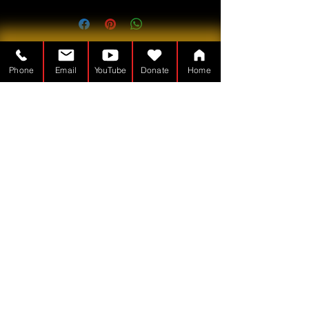
PDF
Phone
Email
YouTube
Donate
Home
Der Tabernakelmann ist ein
Gemeinnützig - 501(c)(3)
TheTabernacleMan.com
© Copyright
Stolz erstellt mit
Wix.com